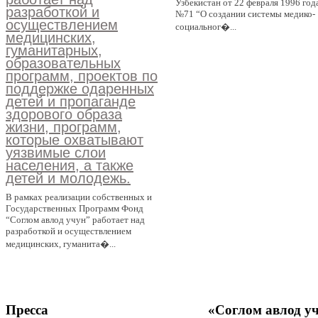
Узбекистан от 22 февраля 1996 года
разработкой и
№71 “О создании системы медико-
осуществлением
социальног�...
медицинских,
гуманитарных,
образовательных
программ, проектов по
поддержке одаренных
детей и пропаганде
здорового образа
жизни, программ,
которые охватывают
уязвимые слои
населения, а также
детей и молодежь.
В рамках реализации собственных и
Государственных Программ Фонд
“Соглом авлод учун” работает над
разработкой и осуществлением
медицинских, гуманита�...
Пресса
«Соглом
авлод у