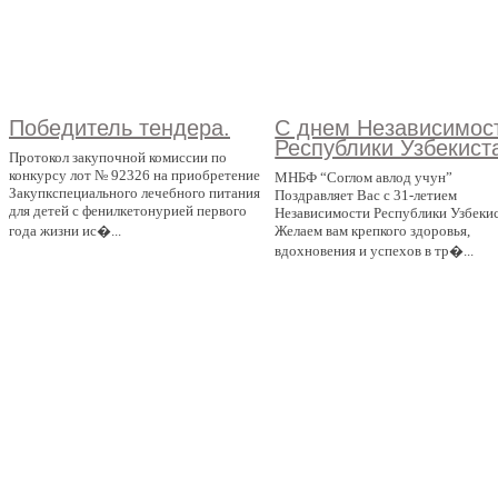
Победитель тендера.
С днем Независимос
Республики Узбекист
Протокол закупочной комиссии по
конкурсу лот № 92326 на приобретение
МНБФ “Соглом авлод учун”
Закупкспециального лечебного питания
Поздравляет Вас с 31-летием
для детей с фенилкетонурией первого
Независимости Республики Узбеки
года жизни ис�...
Желаем вам крепкого здоровья,
вдохновения и успехов в тр�...