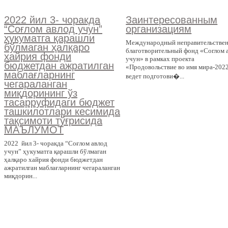
2022 йил 3- чоракда
Заинтересованным
“Соғлом авлод учун”
организациям
ҳукуматга қарашли
Международный неправительстве
бўлмаган ҳалқаро
благотворительный фонд «Соглом 
хайрия фонди
учун» в рамках проекта
бюджетдан ажратилган
«Продовольствие во имя мира-202
маблағларнинг
ведет подготови�...
чегараланган
миқдорининг ўз
тасарруфидаги бюджет
ташкилотлари кесимида
тақсимоти тўғрисида
МАЪЛУМОТ
2022 йил 3- чоракда “Соғлом авлод
учун” ҳукуматга қарашли бўлмаган
ҳалқаро хайрия фонди бюджетдан
ажратилган маблағларнинг чегараланган
миқдорин...