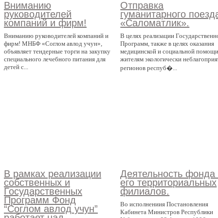
Вниманию
Отправка
руководителей
гуманитарного поезд
компаний и фирм!
«Саломатлик».
Вниманию руководителей компаний и
В целях реализации Государственн
фирм! МНБФ «Соглом авлод учун»,
Программ, также в целях оказания
объявляет тендерные торги на закупку
медицинской и социальной помощ
специального лечебного питания для
жителям экологически неблагопри
детей с...
регионов респуб�...
В рамках реализации
Деятельность фонда
собственных и
его территориальных
Государственных
филиалов.
Программ Фонд
Во исполнениия Постановления
“Соглом авлод учун”
Кабинета Министров Республики
работает над